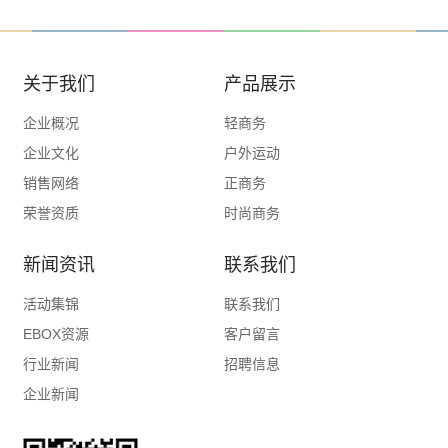
关于我们
产品展示
企业概况
轻商务
企业文化
户外运动
销售网络
正商务
荣誉资质
时尚商务
合作伙伴
休闲商务
新闻资讯
联系我们
女士&生活包
皮具、PU商务
活动集锦
联系我们
商务拉杆箱包
EBOX资源
客户留言
功能箱包
行业新闻
招聘信息
内胆袋数码夹
企业新闻
3C数码附件